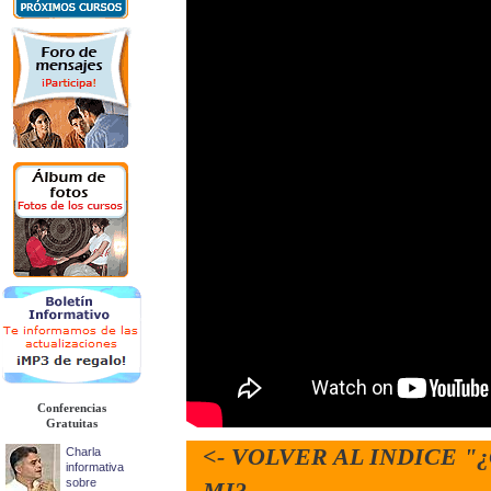
Conferencias
Gratuitas
<- VOLVER AL INDICE 
Charla
informativa
sobre
MI?