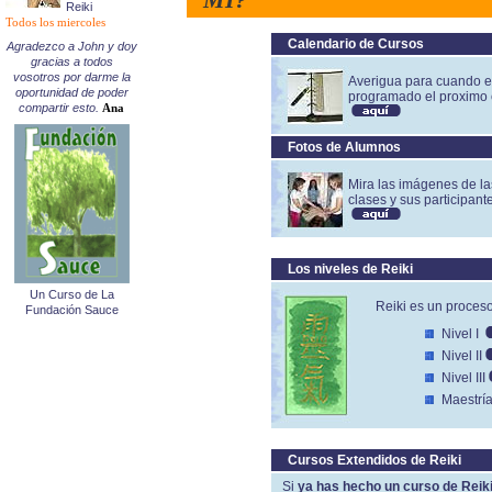
Reiki
Todos los miercoles
Calendario de Cursos
Agradezco a John y doy
gracias a todos
vosotros por darme la
Averigua para cuando e
oportunidad de poder
programado el proximo 
compartir esto.
Ana
Fotos de Alumnos
Mira las imágenes de la
clases y sus participant
Los niveles de Reiki
Un Curso de La
Reiki es un proceso
Fundación Sauce
Nivel I
Nivel II
Nivel III
Maestrí
Cursos Extendidos de Reiki
Si
ya has hecho un curso de Reik