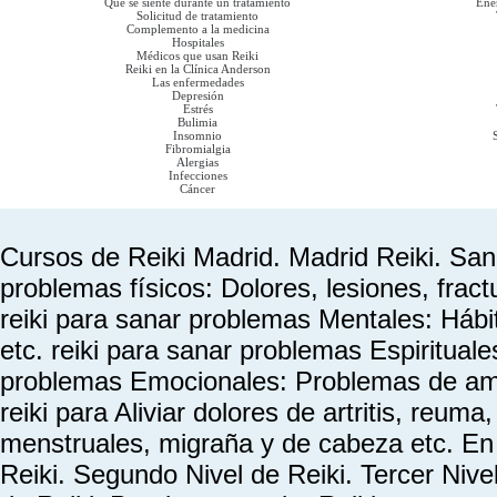
Qué se siente durante un tratamiento
Ener
Solicitud de tratamiento
Complemento a la medicina
Hospitales
Médicos que usan Reiki
Reiki en la Clínica Anderson
Las enfermedades
Depresión
Estrés
Bulimia
Insomnio
Fibromialgia
Alergias
Infecciones
Cáncer
Cursos de Reiki Madrid. Madrid Reiki. Sana
problemas físicos: Dolores, lesiones, frac
reiki para sanar problemas Mentales: Hábi
etc. reiki para sanar problemas Espirituales
problemas Emocionales: Problemas de amor,
reiki para Aliviar dolores de artritis, reum
menstruales, migraña y de cabeza etc. En 
Reiki. Segundo Nivel de Reiki. Tercer Nive