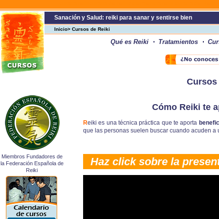
cursos reikicursos de reikitratamientos reiki cursos de Reiki
Sanación y Salud: reiki para sanar y sentirse bien
Inicio> Cursos de Reiki
Qué es Reiki
Tratamientos
Cur
Cursos 
Cómo Reiki te ap
R
eiki es una técnica práctica que te aporta
benefic
que las personas suelen buscar cuando acuden a 
Miembros Fundadores de
Haz click
sobre la presen
la Federación Española de
Reiki