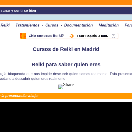
ratamientos reiki cursos de Reiki y tratamientos de Reiki en Madrid, España. cursos
 sanar y sentirse bien
 Reiki
Tratamientos
Cursos
Documentación
Meditación
For
Cursos de Reiki en Madrid
Reiki para saber quien eres
energía bloqueada que nos impide descubrir quien somos realmente. Esta present
yudarte a descubrir quien eres realmente.
 la presentación abajo: