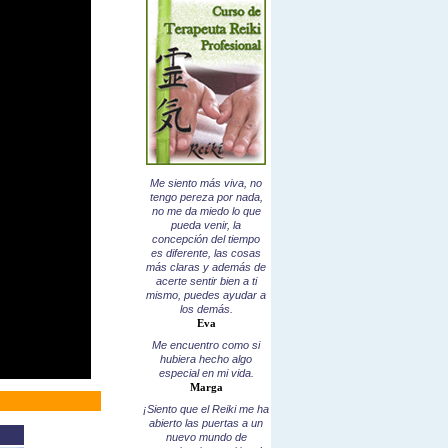
Me siento más viva, no
tengo pereza por nada,
no me da miedo lo que
pueda venir, la
concepción del tiempo
es diferente, las cosas
más claras y además de
acerte sentir bien a ti
mismo, puedes ayudar a
los demás.
Eva
Me encuentro como si
hubiera hecho algo
especial en mi vida.
Marga
¡Siento que el Reiki me ha
abierto las puertas a un
nuevo mundo de