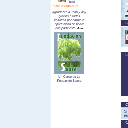
Reiki
Todos los miercoles
Agradezco a John y doy
gracias a todos
vosotros por darme la
F
oportunidad de poder
compartir esto.
Ana
L
Un Curso de La
Fundación Sauce
C
Si
pr
C