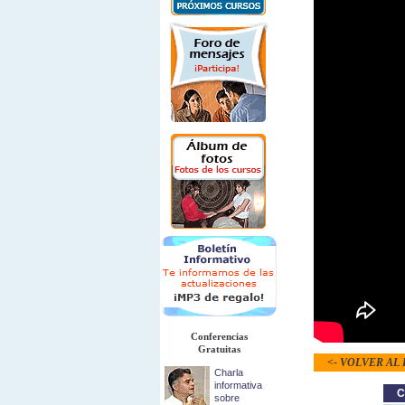
Conferencias
Gratuitas
<- VOLVER AL
Charla
informativa
C
sobre