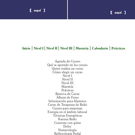
El material que
Guía práctica de cómo elegir
se entrega a
un curso.
los alumnos.
|
|
|
|
|
|
Inicio
Nivel I
Nivel II
Nivel III
Maestría
Calendario
Prácticas
Agenda de Cursos
Qué se aprende en los cursos
Quien realiza un curso
Cómo elegir un curso
Nivel I
Nivel II
Nivel III
Maestría
Prácticas
Reserva de Curso
Álbum de Fotos
Información para Alumnos
Curso de Terapeuta de Reiki
Cursos para empresas
Energía en el ámbito laboral
Técnicas Energéticas
Karuna Reiki
Conectar con guías
Dolor
Numerología
Reflexología Podal