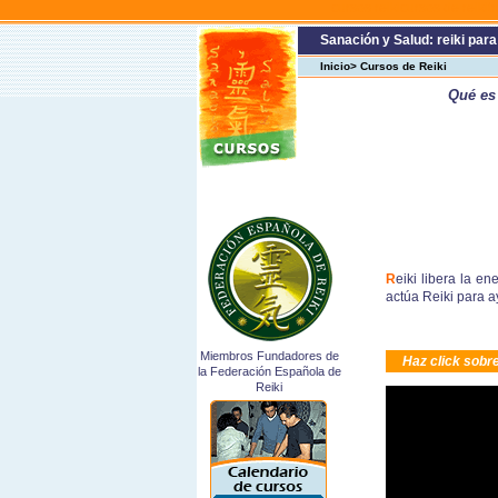
cursos reikicursos de reikit
Sanación y Salud: reiki para
Inicio> Cursos de Reiki
Qué es
R
eiki libera la 
actúa Reiki para a
Miembros Fundadores de
Haz click
sobre
la Federación Española de
Reiki