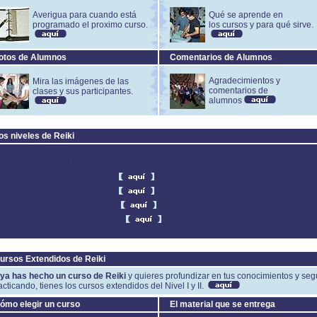
Averigua para cuando está
Qué se aprende en
programado el proximo curso.
los cursos y para qué sirve.
otos de Alumnos
Comentarios de Alumnos
Agradecimientos y
Mira las imágenes de las
comentarios de
clases y sus participantes.
alumnos
os niveles de Reiki
Reiki es un proceso de evolución personal en 4 niveles.
Nivel I
Nivel II
Nivel III
Maestría
ursos Extendidos de Reiki
ya has hecho un curso de Reiki
y quieres profundizar en tus conocimientos y seg
acticando, tienes los cursos extendidos del Nivel I y II.
ómo elegir un curso
El material que se entrega