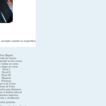
n, excepto cuando se especifica
Tour Rápido
nda de Cursos
prende en los cursos
 realiza un curso
 elegir un curso
Nivel I
Nivel II
Nivel III
Maestría
Prácticas
serva de Curso
bum de Fotos
ción para Alumnos
en el ámbito laboral
mentos impresos
ción y meditación
arlas gratuitas