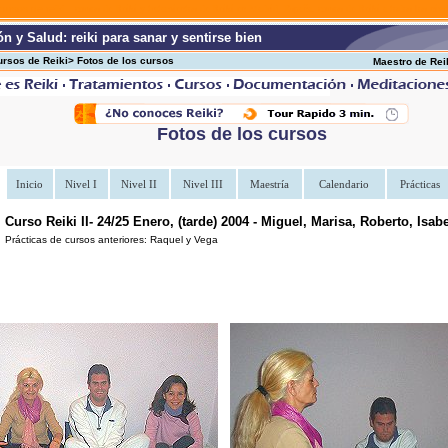
cursos de reiki
cursos de Reiki y tratamientos de Reiki en Madrid, España. cursos de Reiki a todos los nive
n y Salud: reiki para sanar y sentirse bien
ursos de Reiki> Fotos de los cursos
Maestro de Rei
Fotos de los cursos
Inicio
Nivel I
Nivel II
Nivel III
Maestría
Calendario
Prácticas
Curso Reiki II- 24/25 Enero, (tarde) 2004 - Miguel, Marisa, Roberto, Isabe
Prácticas de cursos anteriores: Raquel y Vega