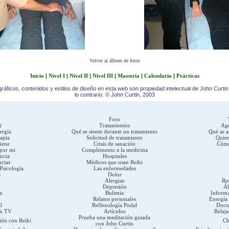
Volver al álbum de fotos
Inicio
|
Nivel I
|
Nivel II
|
Nivel III
|
Maestría
|
Calendario
|
Prácticas
ráficos, contenidos y estilos de diseño en esta web son propiedad intelectual de John Curti
lo contrario. © John Curtin, 2003
Foro
i
Tratamientos
Age
ergía
Qué se siente durante un tratamiento
Qué se a
rapia
Solicitud de tratamiento
Quien
iene
Crisis de sanación
Cómo
por mi
Complemento a la medicina
ncia
Hospitales
cias
Médicos que usan Reiki
Psicología
Las enfermedades
s
Dolor
Alergias
Re
Depresión
Ál
a
Bulimia
Informa
Relatos personales
Energía 
l
Reflexología Podal
Docu
en TV
Artículos
Relaja
Prueba una meditación guiada
ión con Reiki
Ch
con John Curtin