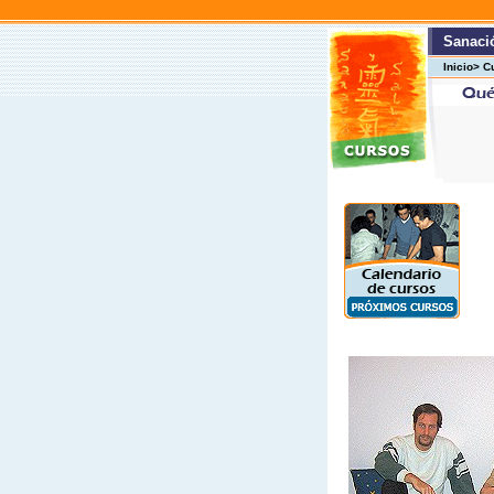
Sanació
Inicio> C