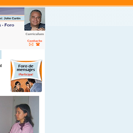
les
ki: John Curtin
l