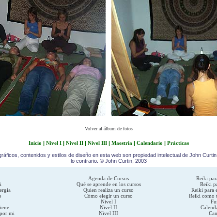
Volver al álbum de fotos
Inicio
|
Nivel I
|
Nivel II
|
Nivel III
|
Maestría
|
Calendario
|
Prácticas
ráficos, contenidos y estilos de diseño en esta web son propiedad intelectual de John Curti
lo contrario. © John Curtin, 2003
Agenda de Cursos
Reiki par
i
Qué se aprende en los cursos
Reiki p
ergía
Quien realiza un curso
Reiki para e
o
Cómo elegir un curso
Reiki como t
Nivel I
Fu
iene
Nivel II
Calenda
por mi
Nivel III
Can