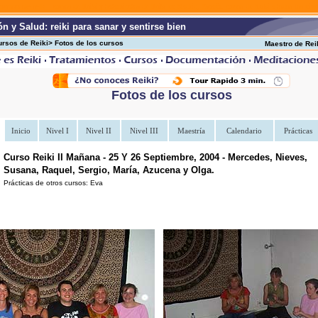
cursos de reiki
cursos de Reiki y tratamientos de Reiki en Madrid, España. cursos de Reiki a todos los nive
n y Salud: reiki para sanar y sentirse bien
ursos de Reiki> Fotos de los cursos
Maestro de Rei
Fotos de los cursos
Inicio
Nivel I
Nivel II
Nivel III
Maestría
Calendario
Prácticas
Curso Reiki II Mañana - 25 Y 26 Septiembre, 2004 - Mercedes, Nieves,
Susana, Raquel, Sergio, María, Azucena y Olga.
Prácticas de otros cursos: Eva