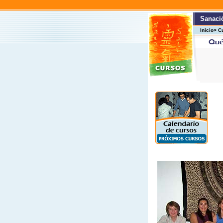
Sanació
Inicio> C