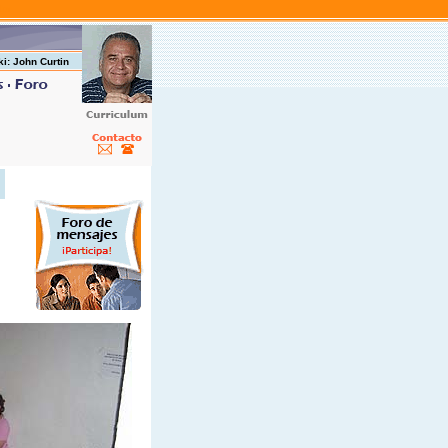
les
ki: John Curtin