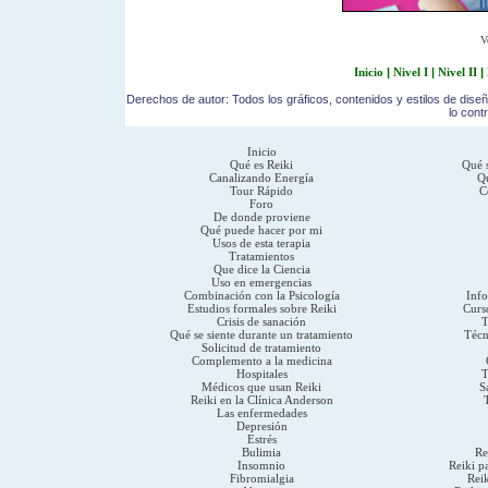
V
Inicio
|
Nivel I
|
Nivel II
|
Derechos de autor: Todos los gráficos, contenidos y estilos de dise
lo cont
Inicio
Qué es Reiki
Qué s
Canalizando Energía
Qu
Tour Rápido
C
Foro
De donde proviene
Qué puede hacer por mi
Usos de esta terapia
Tratamientos
Que dice la Ciencia
Uso en emergencias
Combinación con la Psicología
Inf
Estudios formales sobre Reiki
Curs
Crisis de sanación
T
Qué se siente durante un tratamiento
Técn
Solicitud de tratamiento
Complemento a la medicina
Hospitales
T
Médicos que usan Reiki
S
Reiki en la Clínica Anderson
Las enfermedades
Depresión
Estrés
Bulimia
Re
Insomnio
Reiki p
Fibromialgia
Reik