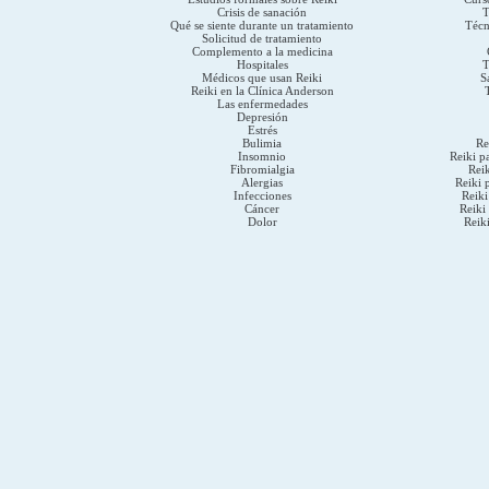
Crisis de sanación
T
Qué se siente durante un tratamiento
Técn
Solicitud de tratamiento
Complemento a la medicina
Hospitales
T
Médicos que usan Reiki
S
Reiki en la Clínica Anderson
Las enfermedades
Depresión
Estrés
Bulimia
Re
Insomnio
Reiki p
Fibromialgia
Reik
Alergias
Reiki 
Infecciones
Reiki
Cáncer
Reiki 
Dolor
Reik