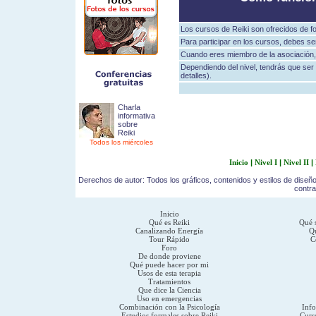
Los cursos de Reiki son ofrecidos de f
Para participar en los cursos, debes 
Cuando eres miembro de la asociación
Dependiendo del nivel, tendrás que ser
detalles).
Charla
informativa
sobre
Reiki
Todos los miércoles
Inicio
|
Nivel I
|
Nivel II
|
Derechos de autor: Todos los gráficos, contenidos y estilos de diseñ
contra
Inicio
Qué es Reiki
Qué s
Canalizando Energía
Qu
Tour Rápido
C
Foro
De donde proviene
Qué puede hacer por mi
Usos de esta terapia
Tratamientos
Que dice la Ciencia
Uso en emergencias
Combinación con la Psicología
Inf
Estudios formales sobre Reiki
Curs